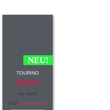
NEU!
TOURINO
119,95
€
inkl. MwSt.
zzgl.
Versandkosten