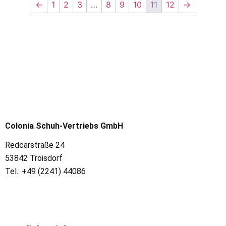
←
1
2
3
…
8
9
10
11
12
→
Colonia Schuh-Vertriebs GmbH
Redcarstraße 24
53842 Troisdorf
Tel.: +49 (2241) 44086