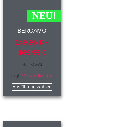
NEU!
BERGAMO
149,95
€
–
169,95
€
inkl. MwSt.
zzgl.
Versandkosten
Ausführung wählen