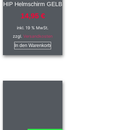
HIP Helmschirm GELB
14,95
€
inkl. 19 % MwSt.
zzgl.
Versandkosten
In den Warenkorb