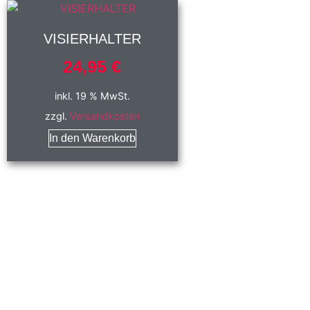
VISIERHALTER
24,95
€
inkl. 19 % MwSt.
zzgl.
Versandkosten
In den Warenkorb