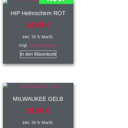
HIP Helmschirm ROT
14,95
€
inkl. 19 % MwSt.
zzgl.
Versandkosten
In den Warenkorb
MILWAUKEE GELB
19,95
€
inkl. 19 % MwSt.