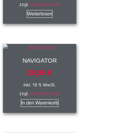
zzgl.
Versandkosten
Weiterlesen
NAVIGATOR
29,95
€
inkl. 19 % MwSt.
zzgl.
Versandkosten
In den Warenkorb