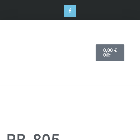
0,00
€
0
NEU!