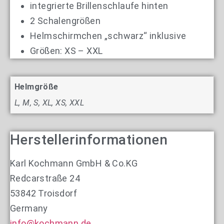
integrierte Brillenschlaufe hinten
2 Schalengrößen
Helmschirmchen „schwarz“ inklusive
Größen: XS – XXL
Helmgröße
L, M, S, XL, XS, XXL
Herstellerinformationen
Karl Kochmann GmbH & Co.KG
Redcarstraße 24
53842 Troisdorf
Germany
info@kochmann.de