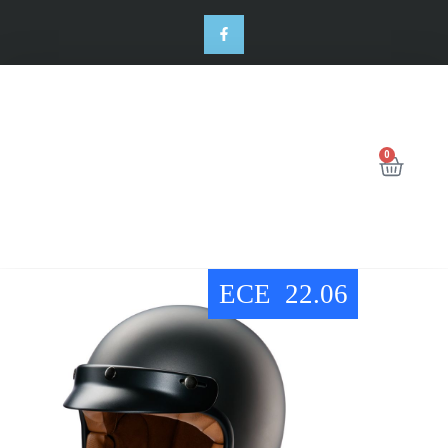
0
ECE 22.06