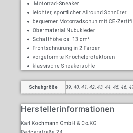
Motorrad-Sneaker
leichter, sportlicher Allround Schnürer
bequemer Motorradschuh mit CE-Zertifi
Obermaterial Nubukleder
Schafthöhe ca. 13 cm*
Frontschnürung in 2 Farben
vorgeformte Knöchelprotektoren
klassische Sneakersohle
Schuhgröße
39, 40, 41, 42, 43, 44, 45, 46, 4
Herstellerinformationen
Karl Kochmann GmbH & Co.KG
Redcarstraße 24