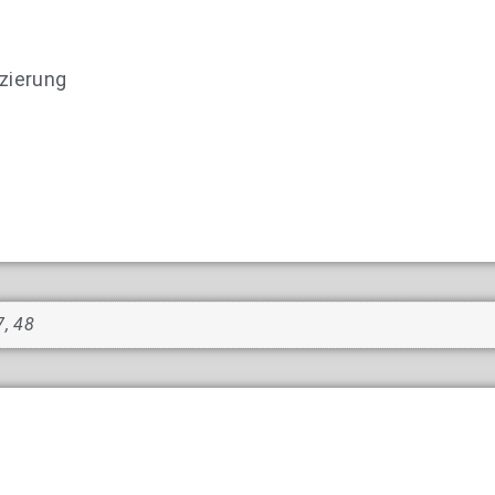
zierung
7, 48