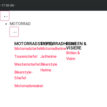
 - 17:30 Uhr
MOTORRAD
MOTORRADSTIEFEL
MOTORRADHELME
BRILLEN &
VISIERE
Motorradstiefel
Motorradhelme
Brillen &
Tourenstiefel
Jethelme
Visire
Westernstiefel
Bikerstyle
Helme
Bikerstyle-
Stiefel
Motorradsneaker