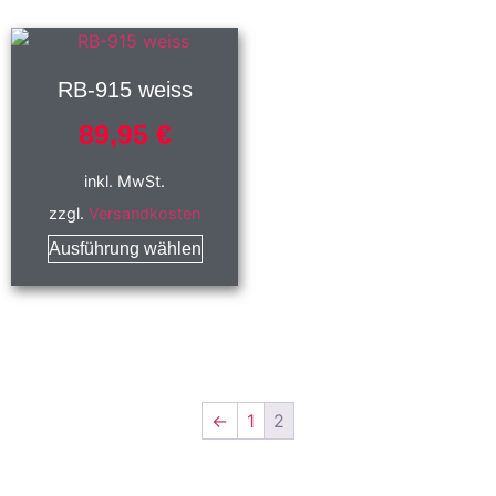
RB-915 weiss
89,95
€
inkl. MwSt.
zzgl.
Versandkosten
Ausführung wählen
←
1
2