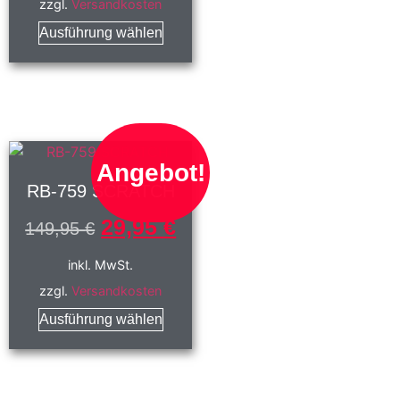
zzgl.
Versandkosten
Ausführung wählen
Angebot!
RB-759 SCRATCH
29,95
€
149,95
€
inkl. MwSt.
zzgl.
Versandkosten
Ausführung wählen