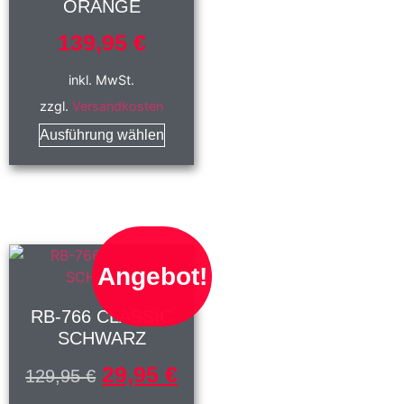
ORANGE
139,95
€
inkl. MwSt.
zzgl.
Versandkosten
Ausführung wählen
Angebot!
RB-766 CLASSIC
SCHWARZ
29,95
€
129,95
€