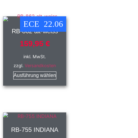
ECE 22.06
RB-862 alt-weiss
159,95
€
inkl. MwSt.
zzgl.
Versandkosten
Ausführung wählen
RB-755 INDIANA