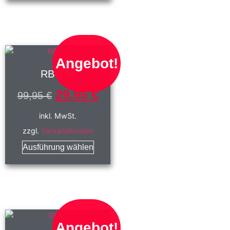
Angebot!
RB-770
29,95
€
99,95
€
inkl. MwSt.
zzgl.
Versandkosten
Ausführung wählen
Angebot!